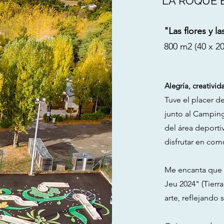
LA ROQUE 
"Las flores y la
800 m2 (40 x 2
Alegría, creativid
Tuve el placer d
junto al Campin
del área deportiv
disfrutar en com
Me encanta que L
Jeu 2024" (Tierr
arte, reflejando 