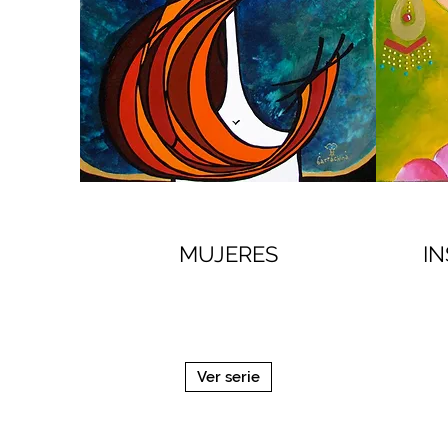
MUJERES
IN
Ver serie