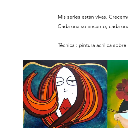
Mis series están vivas. Crece
Cada una su encanto, cada una
Técnica : pintura acrílica sobre 